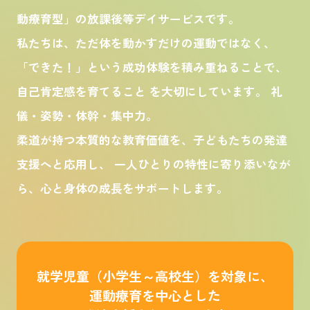
動療育型」の放課後等デイサービスです。
私たちは、ただ体を動かすだけの運動ではなく、
「できた！」という成功体験を積み重ねることで、
自己肯定感を育てること を大切にしています。 礼
儀・姿勢・体幹・集中力。
柔道が持つ本質的な教育価値を、子どもたちの発達
支援へと応用し、 一人ひとりの特性に寄り添いなが
ら、心と身体の成長をサポートします。
就学児童（小学生～高校生）を対象に、
運動療育を中心とした