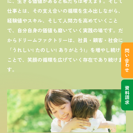
に、生きる価値があると私たちは考えます。そして
仕事とは、その支え合いの循環を生み出しながら、
経験値やスキル、そして人間力を高めていくこと
で、自分自身の価値も磨いていく実践の場です。だ
からドリームファクトリーは、社員・顧客・社会に
「うれしい! たのしい! ありがとう!」を増やし続ける
問い合わせ
ことで、笑顔の循環を広げていく存在であり続けま
す。
資料請求